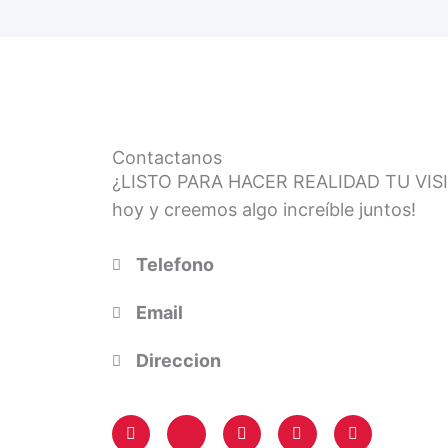
Contactanos
¿LISTO PARA HACER REALIDAD TU VIS
hoy y creemos algo increíble juntos!
Telefono
Email
Direccion
F
X
G
W
W
a
-
o
o
o
c
t
o
r
r
e
w
g
d
d
b
i
l
P
P